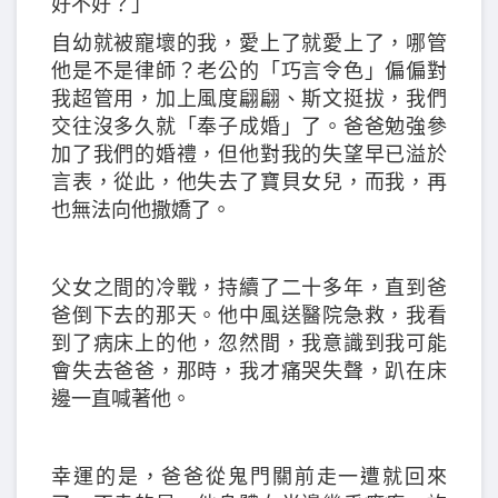
好不好？」
自幼就被寵壞的我，愛上了就愛上了，哪管
他是不是律師？老公的「巧言令色」偏偏對
我超管用，加上風度翩翩、斯文挺拔，我們
交往沒多久就「奉子成婚」了。爸爸勉強參
加了我們的婚禮，但他對我的失望早已溢於
言表，從此，他失去了寶貝女兒，而我，再
也無法向他撒嬌了。
父女之間的冷戰，持續了二十多年，直到爸
爸倒下去的那天。他中風送醫院急救，我看
到了病床上的他，忽然間，我意識到我可能
會失去爸爸，那時，我才痛哭失聲，趴在床
邊一直喊著他。
幸運的是，爸爸從鬼門關前走一遭就回來