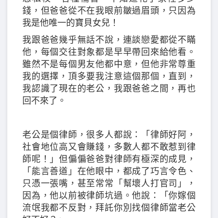
錢，但爸爸從不在我眼前皺過眉頭，只因為
我是他唯一的寶貝女兒！
我跟爸爸幾乎無話不說，連談戀愛都從不瞞
他，每個交往對象都是早早帶回來給他看。
雖然不是每個男友他都中意，但他非常尊重
我的選擇，頂多要我注意這個那個，直到，
我認識了現在的老公，我跟爸爸之間，再也
回不來了。
老公是個律師，很多人都說：「律師好阿，
社會地位高又會賺錢，多數人都不敢惹到律
師呢！」但偏偏爸爸對律師有極深的成見，
「能言善道」在他眼中，都成了巧言令色、
只憑一張嘴，甚至常常「幫壞人打官司」，
因為，他以前被律師坑過。他說：「你嫁個
流氓我都不反對，拜託你別找個律師當老公