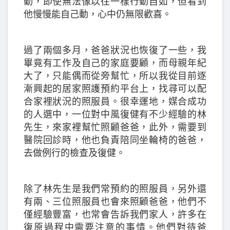
動，即使無法像以往一樣行動自如，但看到
他慢慢能自己動，心中仍無限歡喜。
過了兩個多月，爸爸狀況也恢復了一些，我
畢竟有工作及自己的家庭要顧，而母親年紀
大了，只能偶而從旁幫忙，所以我從目前逐
漸興起的居家照護預約平台上，找尋可以配
合家裡狀況的照服員。很幸運地，媒合成功
的人選中，一位對中風復健有不少經驗的林
先生，來家裡幫忙照顧爸爸，此外，需要到
醫院回診時，他也負責陪同坐輪椅的爸爸，
去做例行的檢查及復健。
除了林先生是我們常預約的照服員，另外還
有兩、三位照服員也會來照顧爸爸，他們不
僅經驗豐富，也常會告訴我們家人，許多在
復原過程中需要注意的事情。他們對待爸