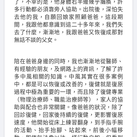
了，不幸的是，他身體右半邊幾乎癱瘓，許
多行動都必須靠旁人協助。出院後，深怕失
去他的我，自願回娘家照顧爸爸，這段期
間，我跟他都意識到這二十多年來，我們失
去了什麼，漸漸地，我跟爸爸又恢復成那對
無話不談的父女。
陪在爸爸身邊的同時，我也漸漸地從醫師、
有經驗的朋友，及網路上的資訊，了解了許
多中風相關的知識。中風其實在很多案例
中，都是可以恢復或改善的，復健就是復原
過程中極為重要的一環，而且除了復健專業
（物理治療師、職能治療師等），家人的協
助與配合也非常關鍵。像爸爸的狀況，除了
回診復健，回家後持續的復健，更影響復原
速度，他開始從床上練習翻身，到手指手腕
的活動、抬手抬腳、站起來，前後小幅移