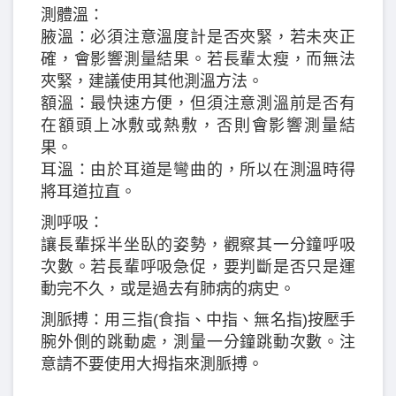
測體溫：
腋溫：必須注意溫度計是否夾緊，若未夾正
確，會影響測量結果。若長輩太瘦，而無法
夾緊，建議使用其他測溫方法。
額溫：最快速方便，但須注意測溫前是否有
在額頭上冰敷或熱敷，否則會影響測量結
果。
耳溫：由於耳道是彎曲的，所以在測溫時得
將耳道拉直。
測呼吸：
讓長輩採半坐臥的姿勢，觀察其一分鐘呼吸
次數。若長輩呼吸急促，要判斷是否只是運
動完不久，或是過去有肺病的病史。
測脈搏：用三指(食指、中指、無名指)按壓手
腕外側的跳動處，測量一分鐘跳動次數。注
意請不要使用大拇指來測脈搏。