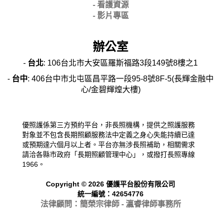
- 看護資源
- 影片專區
辦公室
-
台北
: 106台北市大安區羅斯福路3段149號8樓之1
-
台中
: 406台中市北屯區昌平路一段95-8號8F-5(長輝金融中
心/金碧輝煌大樓)
優照護係第三方預約平台，非長照機構，提供之照護服務
對象並不包含長期照顧服務法中定義之身心失能持續已達
或預期達六個月以上者。平台亦無涉長照補助，相關需求
請洽各縣市政府「長期照顧管理中心」，或撥打長照專線
1966。
Copyright © 2026 優護平台股份有限公司
統一編號：42654776
法律顧問：簡榮宗律師 - 瀛睿律
師事務所