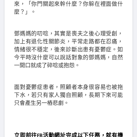
來，「你門關起來幹什麼？你躲在裡面做什
麼？」。
鄧媽媽的叨唸，其實是喪夫之後心理受創，
加上有退化性關節炎，平常走路都在忍痛，
情緒很不穩定，後來診斷出患有憂鬱症。如
今平時沒什麼可以說話對象的鄧媽媽，自然
一開口就成了碎唸或抱怨。
面對憂鬱症患者，照顧者本身很容易也被拖
下水，若只有家人獨自照顧，長期下來可能
只會產生另一樁悲劇。
立即前往FB活動網址完成以下任務，就有機