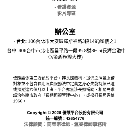
- 看護資源
- 影片專區
辦公室
-
台北
: 106台北市大安區羅斯福路3段149號8樓之1
-
台中
: 406台中市北屯區昌平路一段95-8號8F-5(長輝金融中
心/金碧輝煌大樓)
優照護係第三方預約平台，非長照機構，提供之照護服務
對象並不包含長期照顧服務法中定義之身心失能持續已達
或預期達六個月以上者。平台亦無涉長照補助，相關需求
請洽各縣市政府「長期照顧管理中心」，或撥打長照專線
1966。
Copyright © 2026 優護平台股份有限公司
統一編號：42654776
法律顧問：簡榮宗律師 - 瀛睿律
師事務所