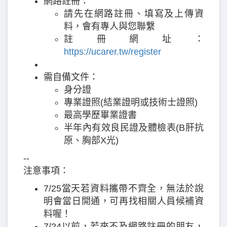
網路註冊：
請先在網路註冊、填寫及上傳資
料，會有專人與您聯繫
註冊網址：
https://ucarer.tw/register
需自備文件：
身分證
專業證照(結業證明或技術士證照)
最高學歷畢業證書
半年內有效良民證及體檢表(B肝抗
原、胸部X光)
--
注意事項：
7/25當天若資料攜帶不齊全，無法於說
明會當日開通，可再找相關人員候補資
料喔！
7/24以前，若來不及網路註冊的朋友，