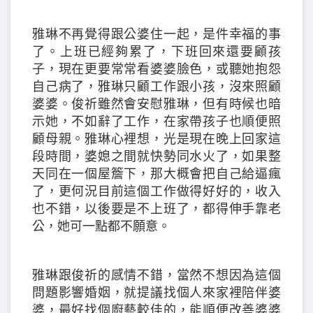
雅琳不再覺得跟公婆住一起，是件幸福的事
了。上班已經夠累了，下班回來還要顧孩
子，現在更要常常看婆婆臉色，或聽她抱怨
自己病了，雅琳只顧工作跟小孩，沒來照顧
婆婆。俊祈雖然會安慰雅琳，但有時候也暗
示她，不如辭了工作，在家帶孩子也順便照
顧母親。雅琳心裡想，光是現在晚上回家這
段時間，婆媳之間就快勢同水火了，如果整
天同在一個屋簷下，那大概會把自己給逼瘋
了，更何況目前這個工作做得好好的，收入
也不錯，以後要是不上班了，都得伸手靠老
公，她可一點都不願意。
雅琳跟俊祈的感情不錯，當然不想因為這個
問題影響婚姻，就提議找個人來家裡陪伴婆
婆，最好找個廚藝較佳的，能順便改善婆婆