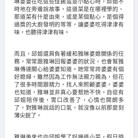
琳婆婆在吃這些佳餚或是小點心時，邱姐不
時地在旁邊說故事，這道菜是在哪裡學的、
那道菜有什麼由來，或是某個點心，是個得
過獎的大廚發明的等等，讓婆婆吃得津津有
味，也聽得津津有味。
而且，邱姐還肩負著緩和雅琳婆媳關係的任
務，常常跟雅琳回報婆婆的狀況，也會幫雅
琳傳達關心給婆婆知道。她常常誇婆婆有個
好媳婦，雖然因為工作無法親力親為，但花
了很多時間跟精力，找人來照顧婆婆。婆婆
也知道，雅琳並非真心要惹她不快，自從有
邱姐陪伴後，胃口改善了，心情也開朗多
了，對雅琳說話的口氣，就沒像以前那麼刻
薄尖銳了。
雅琳後來也向邱姐學了好幾道小菜，假日時