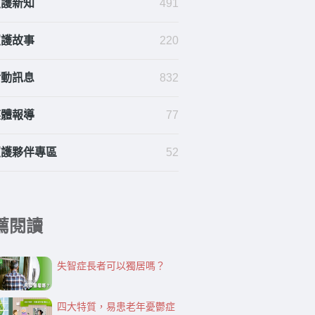
照護新知
491
照護故事
220
活動訊息
832
媒體報導
77
照護夥伴專區
52
薦閱讀
失智症長者可以獨居嗎？
四大特質，易患老年憂鬱症