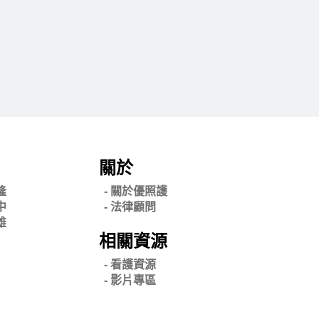
關於
隆
- 關
於優照護
中
-
法律顧問
雄
相關資源
- 看護資源
- 影片專區