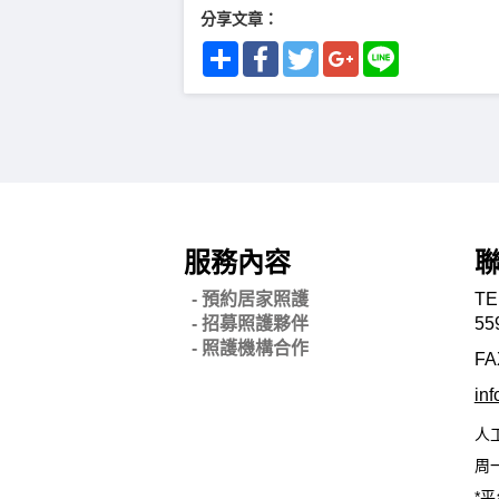
分享文章：
Share
Facebook
Twitter
Google+
Line
服務內容
- 預約居家照護
TE
- 招募照護夥伴
55
- 照護機構合作
FA
in
人
周一
*平