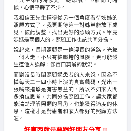
王先生來的時候是一臉怒氣，但離開的時
候，心情平靜了不少。
我相信王先生懂得從另一個角度看待姊姊的
照顧方式了。我更期待這一對姊弟能放下成
見，彼此調整，找出更好的照顧方式。畢竟
媽媽是兩個人的，照顧工作也該共同分擔。
說起來，長期照顧是一條漫長的道路。光靠
一個人走，不只有被壓垮的風險，更可能發
生遭他人誤解，卻百口莫辯的狀況。
而對沒長時間照顧過患者的人來說，因為不
懂每天二十四小時上演的真實戲碼，光出一
張嘴來指導是有害無益的，所以不如家人間
多換位思考，共同分擔照顧工作，讓大家都
能清楚理解照顧的眉角，也能獲得適度的休
息，這樣才是對患者和家人都好的照顧方法
喔。
好東西就是要跟好朋友分享 !!