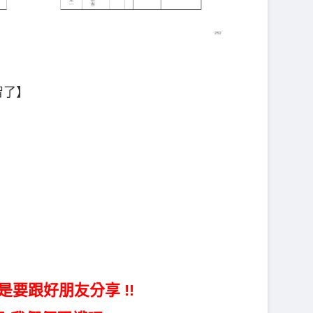
智了】
是要跟好朋友分享 !!