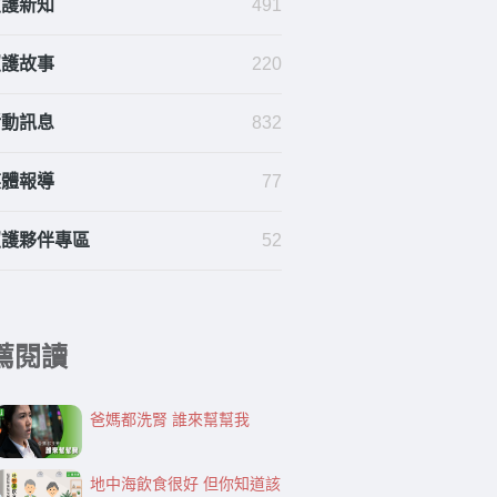
照護新知
491
照護故事
220
活動訊息
832
媒體報導
77
照護夥伴專區
52
薦閱讀
爸媽都洗腎 誰來幫幫我
地中海飲食很好 但你知道該