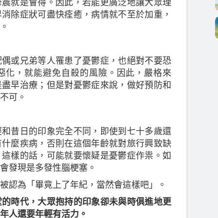
鬱震就是會得。因此，若能更廣泛地讓大眾理
早消除症狀可盡快痊癒，病情就不至於加重，
。
配偶或兄弟等人罹患了憂鬱症，也絕對不要恐
惡化，就能避免自殺的風險。因此，嚴格來
是盡早治療；但是對憂鬱症來說，做好預防和
不可。
經和昔日的印象完全不同，即使到七十多歲還
有什麼疾病，否則在這個年齡就對旅行興致缺
」這樣的話，可能就要懷疑是憂鬱症作祟。如
會發現是多發性腦梗塞。
被認為「畢竟上了年紀，當然會這樣吧」。
堂的時代，大眾抱持的印象卻未與時俱進地更
年人還要年輕有活力。