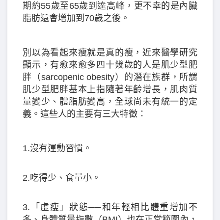
期約55歲至65歲到達高峰，更不幸的是內臟
脂肪還會增加到70歲之後。
別以為看起來瘦就是真的瘦，近來醫學研究
顯示，有愈來愈多四十幾歲的人是肌少型肥
胖（sarcopenic obesity）的潛在族群，所謂
肌少型肥胖基本上指隨著年齡增長，肌肉質
量變少、體脂肪變高，全球尚未有統一的定
義。這些人的主要有三大特徵：
1.沒有運動習慣。
2.吃得少、食量小。
3.「虛瘦」狀態──和年輕相比體重增加不
多、身體質量指數（BMI）也在正常範圍內，