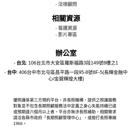
-
法律顧問
相關資源
- 看護資源
- 影片專區
辦公室
-
台北
: 106台北市大安區羅斯福路3段149號8樓之1
-
台中
: 406台中市北屯區昌平路一段95-8號8F-5(長輝金融中
心/金碧輝煌大樓)
優照護係第三方預約平台，非長照機構，提供之照護服務
對象並不包含長期照顧服務法中定義之身心失能持續已達
或預期達六個月以上者。平台亦無涉長照補助，相關需求
請洽各縣市政府「長期照顧管理中心」，或撥打長照專線
1966。