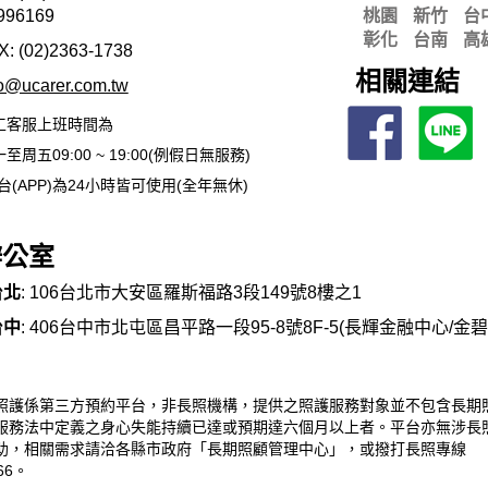
996169
桃園
新竹
台
彰化
台南
高
X: (02)2363-
1738
相關連結
fo@ucarer.com.tw
工客服上班時間為
至周五09:00 ~ 19:00(例假日無服務)
台(APP)為24小時皆可使用(全年無休)
辦公室
台北
: 106台北市大安區羅斯福路3段149號8樓之1
台中
: 406台中市北屯區昌平路一段95-8號8F-5(長輝金融中心/金
照護係第三方預約平台，非長照機構，提供之照護服務對象並不包含長期
服務法中定義之身心失能持續已達或預期達六個月以上者。平台亦無涉長
助，相關需求請洽各縣市政府「長期照顧管理中心」，或撥打長照專線
66。