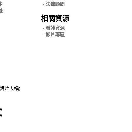
中
-
法律顧問
雄
相關資源
- 看護資源
- 影片專區
碧輝煌大樓)
照
照