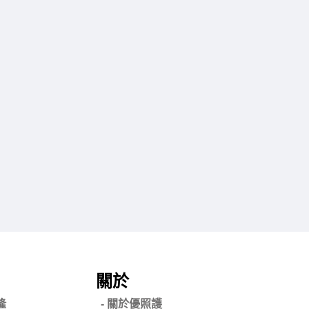
關於
隆
- 關
於優照護