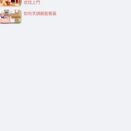
症找上門
如何烹調銀髮餐篇