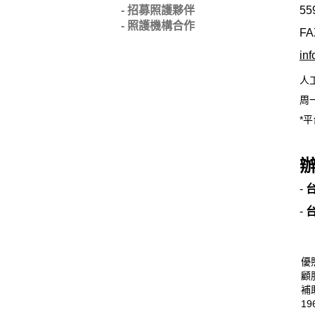
- 招募照護夥伴
55
- 照護機構合作
FA
in
人
周一
*平
-
-
優
顧
補
19