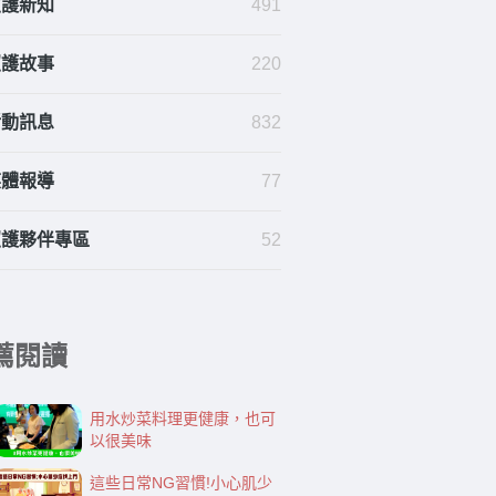
照護新知
491
照護故事
220
活動訊息
832
媒體報導
77
照護夥伴專區
52
薦閱讀
用水炒菜料理更健康，也可
以很美味
這些日常NG習慣!小心肌少