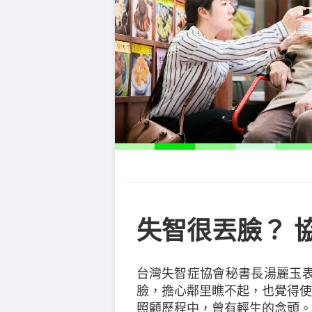
失智很丟臉？ 
台灣失智症協會秘書長湯麗玉
臉，擔心鄰里瞧不起，也覺得使
照顧歷程中，曾有輕生的念頭。