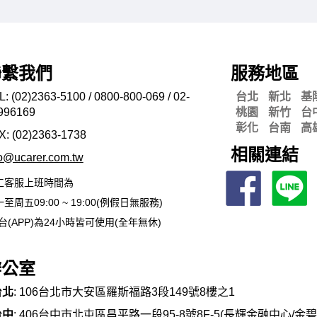
聯繫我們
服務地區
L: (02)2363-5100 / 0800-800-069 / 02-
台北
新北
基
996169
桃園
新竹
台
彰化
台南
高
X: (02)2363-
1738
相關連結
fo@ucarer.com.tw
工客服上班時間為
至周五09:00 ~ 19:00(例假日無服務)
台(APP)為24小時皆可使用(全年無休)
辦公室
台北
: 106台北市大安區羅斯福路3段149號8樓之1
台中
: 406台中市北屯區昌平路一段95-8號8F-5(長輝金融中心/金