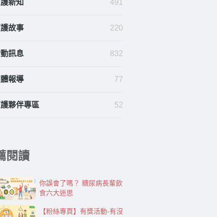
照護新知
491
照護故事
220
活動訊息
832
媒體報導
77
照護夥伴專區
52
薦閱讀
你誤會了嗎？ 糖尿病長輩飲
食六大迷思
【粉絲專頁】有獎活動-有沒