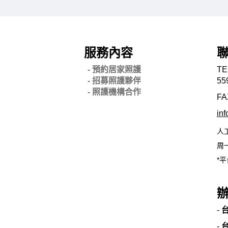
服務內容
- 預約居家照護
TE
- 招募照護夥伴
55
- 照護機構合作
FA
in
人
周一
*平
-
-