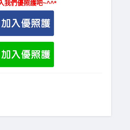
入我們優照護吧~^^*