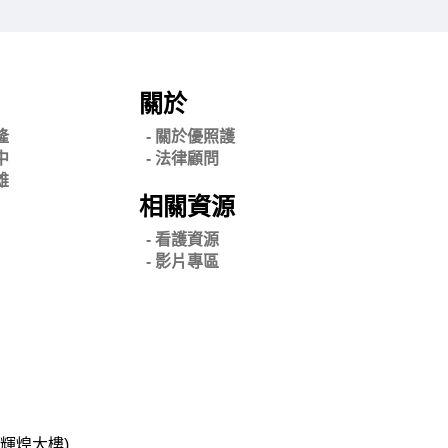
關於
隆
- 關
於優照護
中
-
法律顧問
雄
相關資源
- 看護資源
- 影片專區
碧輝煌大樓)