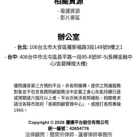
相關資源
- 看護資源
- 影片專區
辦公室
-
台北
: 106台北市大安區羅斯福路3段149號8樓之1
-
台中
: 406台中市北屯區昌平路一段95-8號8F-5(長輝金融中
心/金碧輝煌大樓)
優照護係第三方預約平台，非長照機構，提供之照護服務
對象並不包含長期照顧服務法中定義之身心失能持續已達
或預期達六個月以上者。平台亦無涉長照補助，相關需求
請洽各縣市政府「長期照顧管理中心」，或撥打長照專線
1966。
Copyright © 2026 優護平台股份有限公司
統一編號：42654776
法律顧問：簡榮宗律師 - 瀛睿律
師事務所