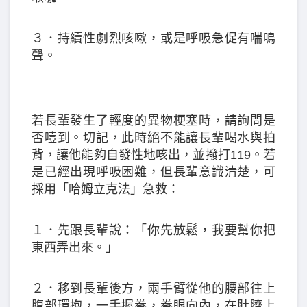
３．持續性劇烈咳嗽，或是呼吸急促有喘鳴
聲。
若長輩發生了輕度的異物梗塞時，請詢問是
否噎到。切記，此時絕不能讓長輩喝水與拍
背，讓他能夠自發性地咳出，並撥打119。若
是已經出現呼吸困難，但長輩意識清楚，可
採用「哈姆立克法」急救：
１．先跟長輩說：「你先放鬆，我要幫你把
東西弄出來。」
２．移到長輩後方，兩手臂從他的腰部往上
腹部環抱，一手握拳，拳眼向內，在肚臍上