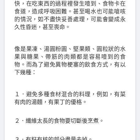
快，在吃東西的過程裡發生噎到、食物卡在
食道，造成呼吸困難。甚至喝水也可能嗆咳
的情況，如不盡快妥善處理，可能會變成永
久性昏迷，甚至喪命。
像是果凍、湯圓粉圓、堅果類、圓粒狀的水
果與糖果、帶筋的肉類都是容易噎到的食
物。而為了避免異物梗塞的飲食方式，有以
下幾種：
１．避免多種食材混合的料理，例如，有菜
有肉的湯麵，有果丁的優格。
２．纖維太長的食物要切斷後烹煮。
３．有籽有核的部分盡量去掉。