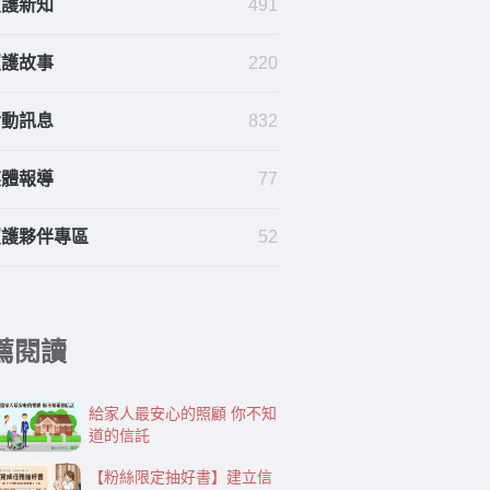
照護新知
491
照護故事
220
活動訊息
832
媒體報導
77
照護夥伴專區
52
薦閱讀
給家人最安心的照顧 你不知
道的信託
【粉絲限定抽好書】建立信