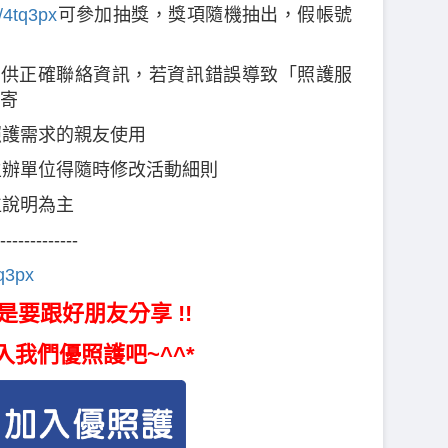
s/4tq3px
可參加抽獎，獎項隨機抽出，假帳號
內提供正確聯絡資訊，若資訊錯誤導致「照護服
寄
照護需求的親友使用
主辦單位得隨時修改活動細則
位說明為主
-------------
tq3px
是要跟好朋友分享 !!
入我們優照護吧~^^*