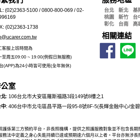
L: (02)2363-5100 / 0800-800-069 / 02-
台北
新北
基
996169
桃園
新竹
台
彰化
台南
高
X: (02)2363-
1738
相關連結
fo@ucarer.com.tw
工客服上班時間為
至周五09:00 ~ 19:00(例假日無服務)
台(APP)為24小時皆可使用(全年無休)
辦公室
台北
: 106台北市大安區羅斯福路3段149號8樓之1
台中
: 406台中市北屯區昌平路一段95-8號8F-5(長輝金融中心/金
照護係第三方預約平台，非長照機構，提供之照護服務對象並不包含長期
服務法中定義之身心失能持續已達或預期達六個月以上者。平台亦無涉長