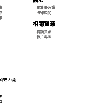
隆
- 關
於優照護
中
-
法律顧問
雄
相關資源
- 看護資源
- 影片專區
碧輝煌大樓)
照
照