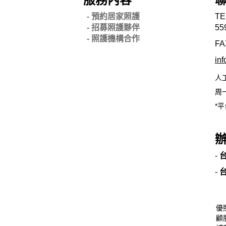
- 預約居家照護
TE
- 招募照護夥伴
55
- 照護機構合作
FA
in
人
周一
*平
-
-
優
顧