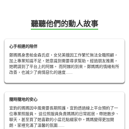
聽聽他們的動人故事
心手相連的陪伴
鄭媽媽身患帕金森氏症，女兒美娥因工作繁忙無法全職照顧，
加上專業知識不足，她意識到需要尋求幫助。經過朋友推薦，
她聘請到了平台上的阿娣。 而阿娣的到來，鄭媽媽的情緒有所
改善，也減少了病情惡化的速度......
隨時隨地的安心
宜鈞的媽媽因中風需要長期照護，宜鈞透過線上平台預約了一
位專業照服員。 這位照服員負責媽媽的日常起居，帶她散步、
聊天，甚至買了她喜歡的小盆花點綴家中。媽媽變得更加開
朗，家裡充滿了溫馨的氛圍......